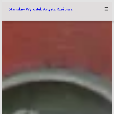
Stanisław Wyrostek Artysta Rzeźbiarz