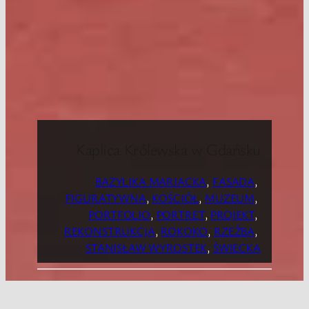
Kaplica Królewska w Gdańsku
BAZYLIKA MARIACKA
, 
FASADA
, 
FIGURATYWNA
, 
KOŚCIÓŁ
, 
MUZEUM
, 
PORTFOLIO
, 
PORTRET
, 
PROJEKT
, 
REKONSTRUKCJA
, 
ROKOKO
, 
RZEŹBA
, 
STANISŁAW WYROSTEK
, 
ŚWIECKA
Tablica upamiętniająca 300-tną rocznicę