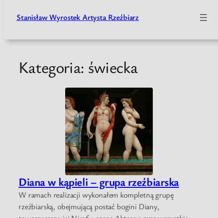
Stanisław Wyrostek Artysta Rzeźbiarz
Przejdź
do
treści
Kategoria:
świecka
Diana w kąpieli – grupa rzeźbiarska
W ramach realizacji wykonałem kompletną grupę
rzeźbiarską, obejmującą postać bogini Diany,
towarzyszące jej Nimfy, scenę Akteona oraz wszystkie