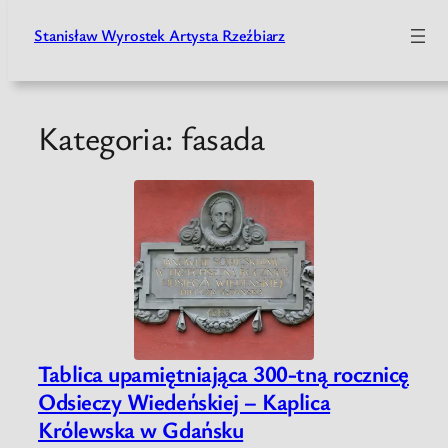
Stanisław Wyrostek Artysta Rzeźbiarz
Przejdź
do
treści
Kategoria:
fasada
Tablica upamiętniająca 300-tną rocznicę
Odsieczy Wiedeńskiej – Kaplica
Królewska w Gdańsku