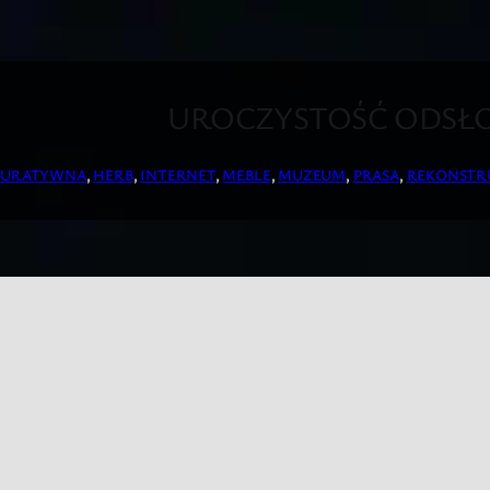
UROCZYSTOŚĆ ODSŁO
GURATYWNA
, 
HERB
, 
INTERNET
, 
MEBLE
, 
MUZEUM
, 
PRASA
, 
REKONSTR
go Herbu Gdańska — autorstwo rekonstrukcji Stanisław Wyr