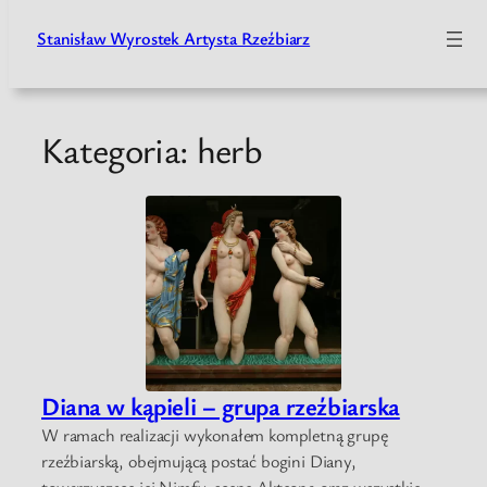
Stanisław Wyrostek Artysta Rzeźbiarz
Przejdź
do
treści
Kategoria:
herb
Diana w kąpieli – grupa rzeźbiarska
W ramach realizacji wykonałem kompletną grupę
rzeźbiarską, obejmującą postać bogini Diany,
towarzyszące jej Nimfy, scenę Akteona oraz wszystkie