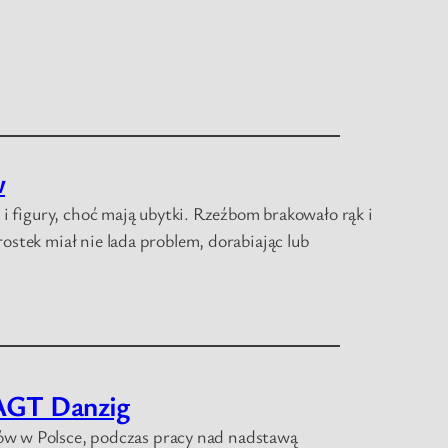
w
i figury, choć mają ubytki. Rzeźbom brakowało rąk i
stek miał nie lada problem, dorabiając lub
GT Danzig
rów w Polsce, podczas pracy nad nadstawą