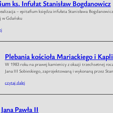
ium ks. Infułat Stanisław Bogdanowicz
 realizacja – epitafium księdza infułata Stanisława Bogdanowic
j w Gdańsku
ej
Plebania kościoła Mariackiego i Kapl
W 1983 roku na prawej kamienicy z okazji trzechsetnej roc
Jana III Sobieskiego, zaprojektowaną i wykonaną przez Sta
czytaj dalej
Jana Pawła II