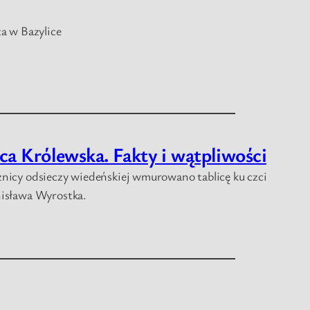
za w Bazylice
ica Królewska. Fakty i wątpliwości
znicy odsieczy wiedeńskiej wmurowano tablicę ku czci
nisława Wyrostka.