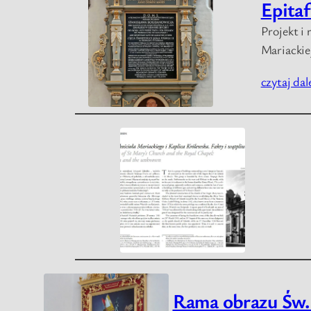
Epitaf
Projekt i
Mariackie
czytaj dal
Rama obrazu Św. 