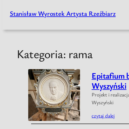
Stanisław Wyrostek Artysta Rzeźbiarz
Przejdź
do
treści
Kategoria:
rama
Epitafium 
Wyszyński
Projekt i realiza
Wyszyński
czytaj dalej