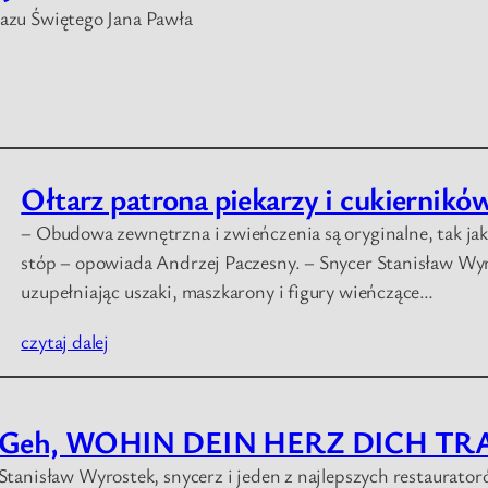
razu Świętego Jana Pawła
Ołtarz patrona piekarzy i cukiernikó
– Obudowa zewnętrzna i zwieńczenia są oryginalne, tak jak 
stóp – opowiada Andrzej Paczesny. – Snycer Stanisław Wyro
uzupełniając uszaki, maszkarony i figury wieńczące…
czytaj dalej
Geh, WOHIN DEIN HERZ DICH TRA
Stanisław Wyrostek, snycerz i jeden z najlepszych restaurato