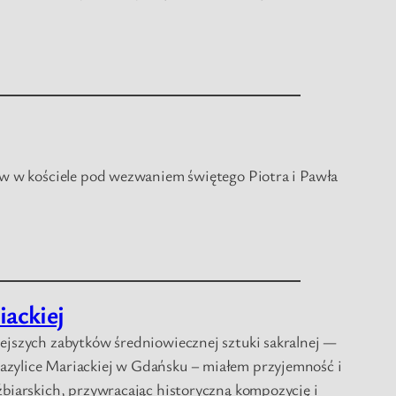
w w kościele pod wezwaniem świętego Piotra i Pawła
ackiej
jszych zabytków średniowiecznej sztuki sakralnej —
zylice Mariackiej w Gdańsku – miałem przyjemność i
biarskich, przywracając historyczną kompozycję i