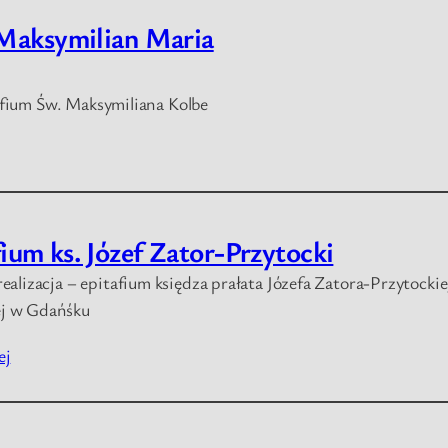
 Maksymilian Maria
tafium Św. Maksymiliana Kolbe
ium ks. Józef Zator-Przytocki
 realizacja – epitafium księdza prałata Józefa Zatora-Przytocki
ej w Gdańśku
ej