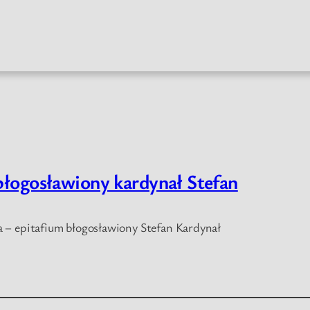
błogosławiony kardynał Stefan
cja – epitafium błogosławiony Stefan Kardynał