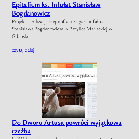
Epitafium ks. Infułat Stanisław
Bogdanowicz
Projekt i realizacja – epitafium księdza infułata
Stanisława Bogdanowicza w Bazylice Mariackiej w
Gdańsku
czytaj dalej
Do Dworu Artusa powróci wyjątkowa
rzeźba
[…]Wykonanie wszystkich brakujące elementów staramy