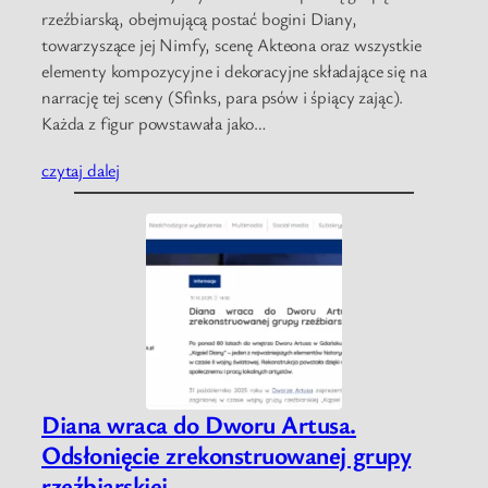
rzeźbiarską, obejmującą postać bogini Diany,
towarzyszące jej Nimfy, scenę Akteona oraz wszystkie
elementy kompozycyjne i dekoracyjne składające się na
narrację tej sceny (Sfinks, para psów i śpiący zając).
Każda z figur powstawała jako…
czytaj dalej
Diana wraca do Dworu Artusa.
Odsłonięcie zrekonstruowanej grupy
rzeźbiarskiej